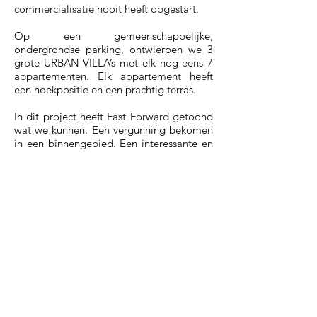
commercialisatie nooit heeft opgestart.
Op een gemeenschappelijke,
ondergrondse parking, ontwierpen we 3
grote URBAN VILLA’s met elk nog eens 7
appartementen. Elk appartement heeft
een hoekpositie en een prachtig terras.
In dit project heeft Fast Forward getoond
wat we kunnen. Een vergunning bekomen
in een binnengebied. Een interessante en
gevoelige architectuur aanbieden. Echt
wooncomfort bieden aan elke bewoner.
Op een intelligente manier omgaan met
een grote schaalbreuk op
stedenbouwkundig vlak. Altijd één doel
voor ogen houden >>> wonen in de stad
moet duurzaam, groen en in harmonie
met de context zijn.
© Fast Forward Architects