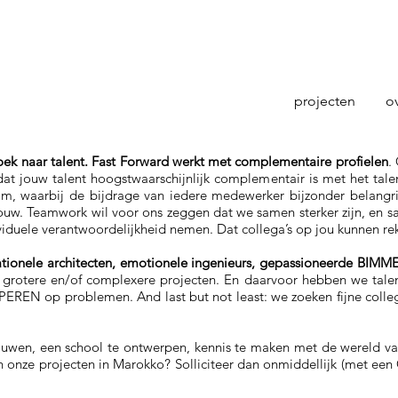
projecten
o
oek naar talent. Fast Forward werkt met complementaire profielen
.
at jouw talent hoogstwaarschijnlijk complementair is met het tale
am, waarbij de bijdrage van iedere medewerker bijzonder belangr
ouw. Teamwork wil voor ons zeggen dat we samen sterker zijn, en 
ividuele verantwoordelijkheid nemen. Dat collega’s op jou kunnen re
rationele architecten, emotionele ingenieurs, gepassioneerde BIMM
 grotere en/of complexere projecten. En daarvoor hebben we tale
EN op problemen. And last but not least: we zoeken fijne colleg
uwen, een school te ontwerpen, kennis te maken met de wereld va
 onze projecten in Marokko? Solliciteer dan onmiddellijk (met een