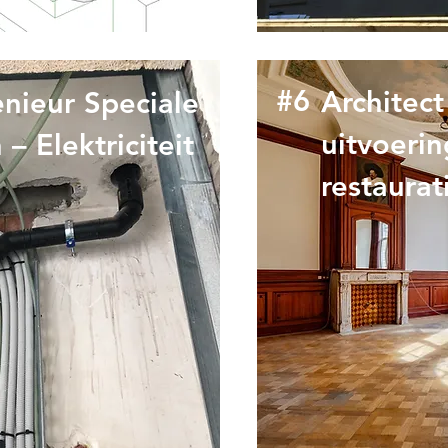
#6
Architect
enieur Speciale
uitvoerin
– Elektriciteit
restaurat