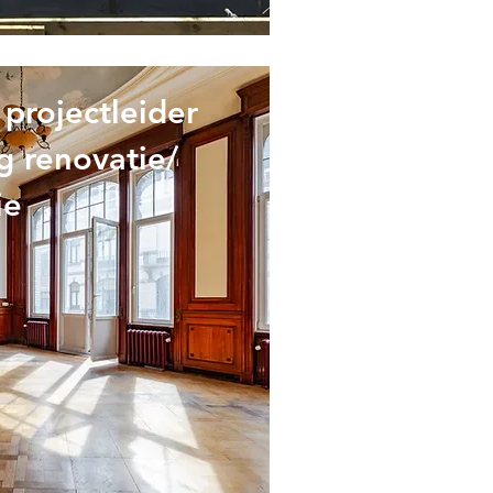
 projectleider
g renovatie/
ie