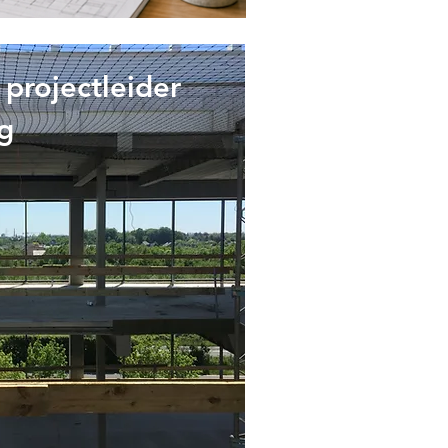
 projectleider
g